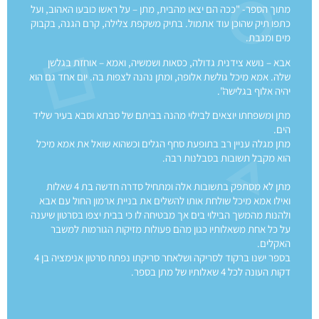
מתוך הספר- "ככה הם יצאו מהבית, מתן – על ראשו כובעו האהוב, ועל
כתפו תיק שהוכן עוד אתמול. בתיק משקפת צלילה, קרם הגנה, בקבוק
מים ומגבת.
אבא – נושא צידנית גדולה, כסאות ושמשיה, ואמא – אוחזת בגלשן
שלה. אמא מיכל גולשת אלופה, ומתן נהנה לצפות בה. יום אחד גם הוא
יהיה אלוף בגלישה".
מתן ומשפחתו יוצאים לבילוי מהנה בביתם של סבתא וסבא בעיר שליד
הים.
מתן מגלה עניין רב בתופעת סחף הגלים וכשהוא שואל את אמא מיכל
הוא מקבל תשובות בסבלנות רבה.
מתן לא מסתפק בתשובות אלה ומתחיל סדרה חדשה בת 4 שאלות
ואילו אמא מיכל שולחת אותו להשלים את בניית ארמון החול עם אבא
ולהנות מהמשך הבילוי בים אך מבטיחה לו כי בבית יצפו בסרטון שיענה
על כל אחת משאלותיו כגון מהם פעולות מזיקות הגורמות למשבר
האקלים.
בספר ישנו ברקוד לסריקה ושלאחר סריקתו נפתח סרטון אנימציה בן 4
דקות העונה לכל 4 שאלותיו של מתן בספר.