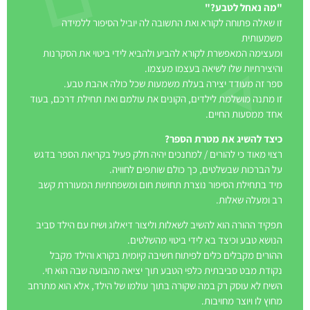
"מה נאחל לטבע?"
זו שאלה פתוחה לקורא ואת התשובה לה יוביל הסיפור ללמידה
משמעותית
ומעצימה המאפשרת לקורא להביע ולהביא לידי ביטוי את הסקרנות
והיצירתיות שלו לשיאה בעצמו מעצמו.
ספר זה מעודד יצירה בעלת משמעות שכל כולה אהבת טבע.
זו מתנה מושלמת לילדים, הקונים את עולמם ואת תחילת דרכם, בעוד
אחד ממסעות החיים.
כיצד להשיג את מטרת הספר?
רצוי מאוד כי להורים / למחנכים יהיה חלק פעיל בקריאת הספר בדגש
על הברכות שבשלטים, כך כולם שותפים לחוויה.
מיד בתחילת הסיפור נוצרת תחושת חום ומשפחתיות המעוררת קשב
רב ומעלה שאלות.
תפקיד ההורה הוא להשיב לשאלות וליצור דיאלוג ושיח עם הילד סביב
הנושא טבע וכיצד בא לידי ביטוי מהשלטים.
ההורים מקבלים כלים לפיתוח חשיבה קיומית בקורא והילד מקבל
נקודת מבט סביבתית כלפי הטבע תוך יציאה מהבועה שבה הוא חי.
השיח לא עוסק רק במה שקורה בתוך עולמו של הילד, אלא הוא מתרחב
מחוץ לו ויוצר מחויבות.