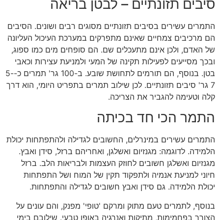
סיבים תזונתיים – לבטן בריאה
התמרים עשירים בסיבים תזונתיים מסוגים רבים ושונים. הסיבים
הם מרכיבים צמחיים שאינם מתפרקים במערכת העיכול העליונה
של האדם, ולכן אינם מתעכלים שם. הם סופחים מים כמו ספוג,
ובכך מסייעים לפעילות תקינה של המעי ולמניעת עצירות וכאבי
בטן. בנוסף, הם תורמים לתחושת שובע. ב-100 גר' תמרים כ-5-
7 גר' סיבים תזונתיים. לכן שילוב תמרים בתפריט היומי, הוא דרך
קלה וטעימה להגביר את הצריכה.
התמר הכי חד בכיתה
התמרים עשירים במינרלים, החשובים לגדילה ולהתפתחות יכולת
הלמידה. לדוגמה: מגנזיום ואשלגן, ואחריהם ברזל, סידן ואבץ.
מגנזיום ואשלגן חשובים לחוזק העצמות ולבריאות הלב. ברזל
חיוני למניעת אנמיה ולתפקוד תקין של המוח ושל התפתחות
יכולת הלמידה. גם סידן ואבץ חשובים לגדילה והתפתחות.
בנוסף, לתמרים טעם מתוק ומרקם 'טופי' מפנק, והם עונים על
הצורך בפחמימות, מתיקות ואנרגיה באופן טבעי. שילובם בימי