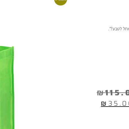
אחל לטבע?".
₪
115.
₪
35.