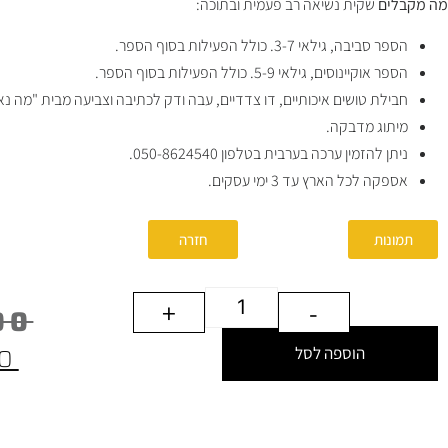
מה מקבלים
שקית נשיאה רב פעמית ובתוכה:
הספר סביבה, גילאי 3-7. כולל הפעילות בסוף הספר.
הספר אוקיינוסים, גילאי 5-9. כולל הפעילות בסוף הספר.
חבילת טושים איכותיים, דו צדדיים, עבה ודק לכתיבה וצביעה מבית "מה נ
מיתוג מדבקה.
ניתן להזמין ערכה בערבית בטלפון 050-8624540.
אספקה לכל הארץ עד 3 ימי עסקים.
תמונות
סרטון
חזרה
+
-
00
00
הוספה לסל