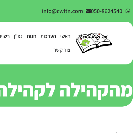
info@cwltn.com
050-8624540
ראשי
הערכות
חנות
גפ"ן
רשויו
צור קשר
מהקהילה לקהילה